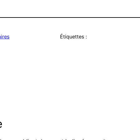
ires
Étiquettes :
e