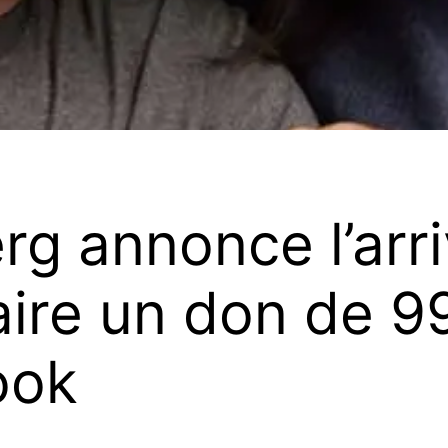
g annonce l’arriv
aire un don de 
ook